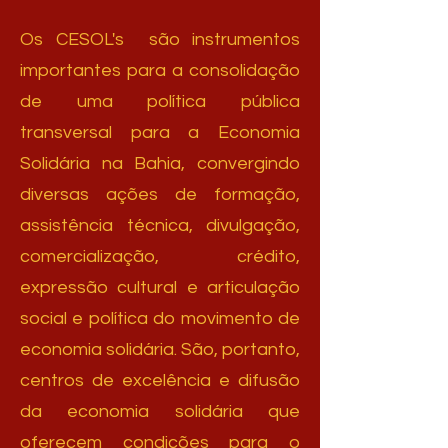
Os CESOL's são instrumentos
importantes para a consolidação
de uma política pública
transversal para a Economia
Solidária na Bahia, convergindo
diversas ações de formação,
assistência técnica, divulgação,
comercialização, crédito,
expressão cultural e articulação
social e política do movimento de
economia solidária. São, portanto,
centros de excelência e difusão
da economia solidária que
oferecem condições para o