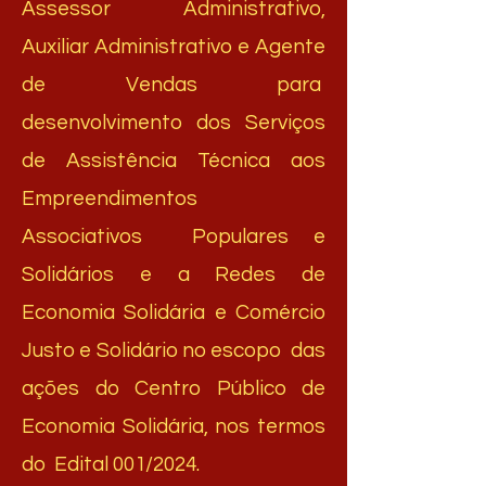
Assessor Administrativo,
Auxiliar Administrativo e Agente
de Vendas para
desenvolvimento dos Serviços
de Assistência Técnica aos
Empreendimentos
Associativos Populares e
Solidários e a Redes de
Economia Solidária e Comércio
Justo e Solidário no escopo das
ações do Centro Público de
Economia Solidária, nos termos
do Edital 001/2024.