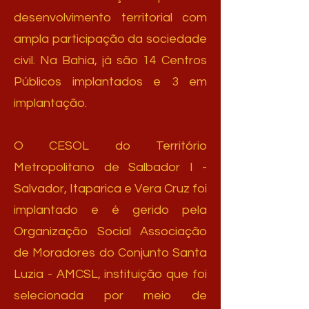
desenvolvimento territorial com
ampla participação da sociedade
civil. Na Bahia, já são 14 Centros
Públicos implantados e 3 em
implantação.
O CESOL do Território
Metropolitano de Salbador I -
Salvador, Itaparica e Vera Cruz foi
implantado e é gerido pela
Organização Social Associação
de Moradores do Conjunto Santa
Luzia - AMCSL, instituição que foi
selecionada por meio de