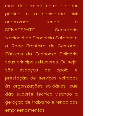
meio de parceria entre o poder
público e a sociedade civil
organizada, tendo a
SENAES/MTE – Secretaria
Nacional de Economia Solidária e
a Rede Brasileira de Gestores
Públicos da Economia Solidária
seus principais difusores. Ou seja,
são espaços de apoio e
prestação de serviços voltados
às organizações solidárias, que
dão suporte técnico visando a
geração de trabalho e renda dos
empreendimentos.