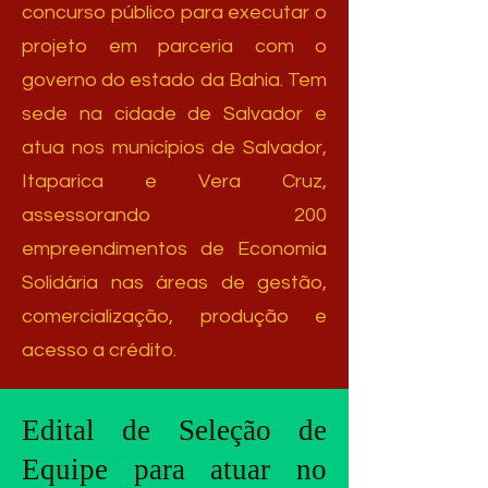
concurso público para executar o
projeto em parceria com o
governo do estado da Bahia. Tem
sede na cidade de Salvador e
atua nos municípios de Salvador,
Itaparica e Vera Cruz,
assessorando 200
empreendimentos de Economia
Solidária nas áreas de gestão,
comercialização, produção e
acesso a crédito.
Edital de Seleção de
Equipe para atuar no