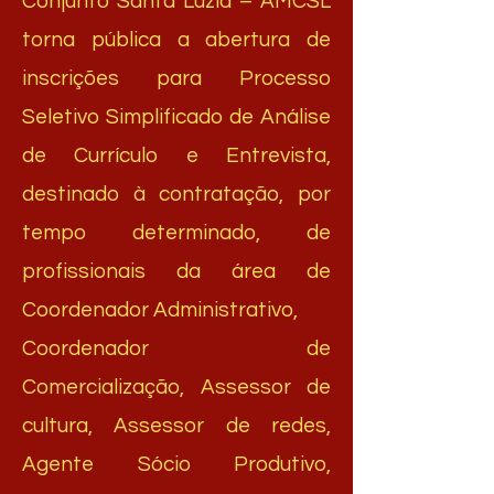
Conjunto Santa Luzia – AMCSL
torna pública a abertura de
inscrições para Processo
Seletivo Simplificado de Análise
de Currículo e Entrevista,
destinado à contratação, por
tempo determinado, de
profissionais da área de
Coordenador Administrativo,
Coordenador de
Comercialização, Assessor de
cultura, Assessor de redes,
Agente Sócio Produtivo,