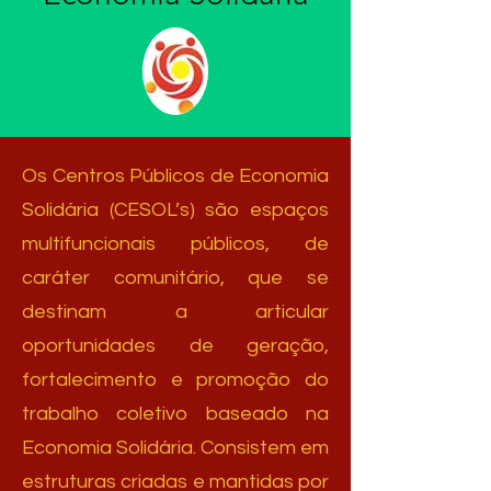
Os Centros Públicos de Economia
Solidária (CESOL’s) são espaços
multifuncionais públicos, de
caráter comunitário, que se
destinam a articular
oportunidades de geração,
fortalecimento e promoção do
trabalho coletivo baseado na
Economia Solidária. Consistem em
estruturas criadas e mantidas por