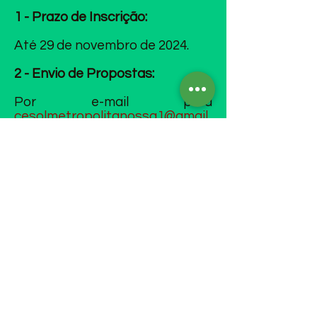
1 - Prazo de Inscrição:
Até 29 de novembro de 2024.
2 - Envio de Propostas:
Por e-mail para
cesolmetropolitanossa1@gmail.
com
.
3 - Critérios:
Coletivos com experiência
comprovada em gestão de
espaços coletivos e alinhados
aos princípios da economia
solidária.
4 - Etapas da Seleção:
a)
Avaliação documental;