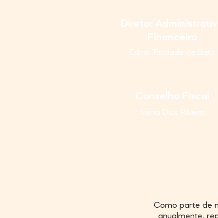
Diretor Administrati
Financeiro
Ednai Trindade de Brito
Conselho Fiscal
Sonia Dias Ribeiro
Como parte de n
anualmente, rep