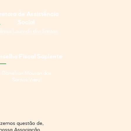
retora de Assistência
Social
lnisia Laurindo dos Santos
selho Fiscal Suplente
Danielson Mousan dos
Santos Viera
azemos questão de,
 nossa Associação.