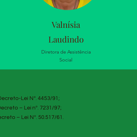
Valnísia
Laudindo
Diretora de Assistência
Social
 Decreto-Lei Nº. 4453/91;
Decreto – Lei nº. 7231/97;
ecreto – Lei Nº. 50.517/61.