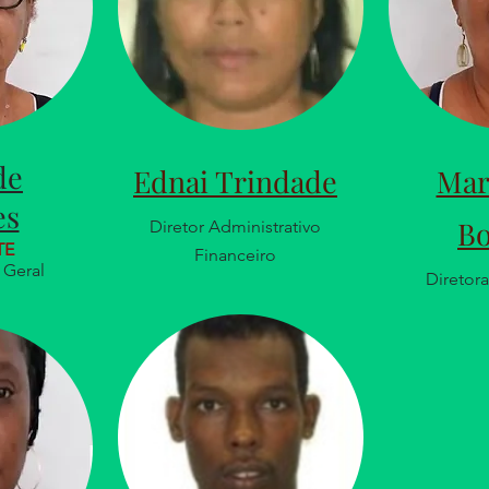
de
Ednai Trindade
Mar
es
B
Diretor Administrativo
TE
Financeiro
 Geral
Diretor