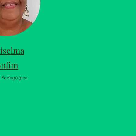
iselma
onfim
a Pedagógica