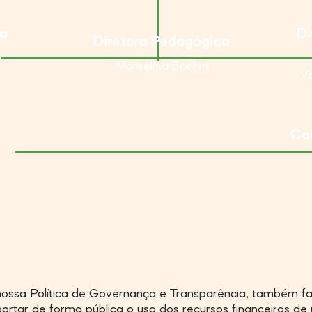
vo
Di
Diretora Pedagógica
Mariselma Bonfim
Va
Con
ossa Política de Governança e Transparência, também f
ortar de forma pública o uso dos recursos financeiros de