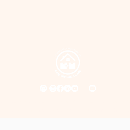
, Praça Santa Luzia, Q. 05< N 18, Uruguai - Salvador/B
Direitos Reservados © Associação de Moradores Conjunt